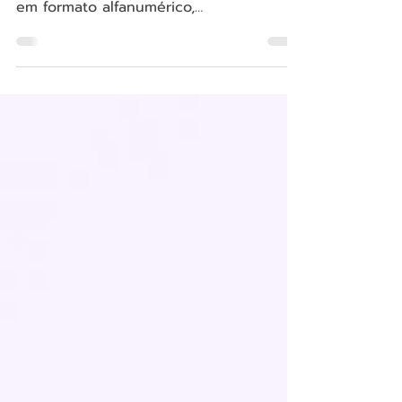
A partir de 01 de Julho de 2026, a
Receita Federal passará a emitir CNPJs
em formato alfanumérico,
exclusivamente para novas inscrições.
Os CNPJs já existentes continuam
válidos, não serão alterados e não
exigem troca por parte das empresas
atuais. O ponto de atenção não está no
contribuinte que já possui CNPJ, mas
nos sistemas que precisam aceitar os
dois formatos em operação.