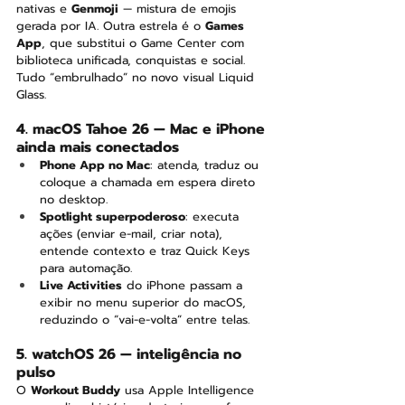
nativas e 
Genmoji
 — mistura de emojis 
gerada por IA. Outra estrela é o 
Games 
App
, que substitui o Game Center com 
biblioteca unificada, conquistas e social. 
Tudo “embrulhado” no novo visual Liquid 
Glass.
4. macOS Tahoe 26 — Mac e iPhone 
ainda mais conectados
Phone App no Mac
: atenda, traduz ou 
coloque a chamada em espera direto 
no desktop.
Spotlight superpoderoso
: executa 
ações (enviar e-mail, criar nota), 
entende contexto e traz Quick Keys 
para automação.
Live Activities
 do iPhone passam a 
exibir no menu superior do macOS, 
reduzindo o “vai-e-volta” entre telas.
5. watchOS 26 — inteligência no 
pulso
O 
Workout Buddy
 usa Apple Intelligence 