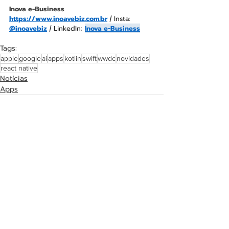
Inova e-Business
https://www.inoavebiz.com.br
|
 Insta: 
@inoavebiz
| 
LinkedIn: 
Inova e-Business
Tags:
apple
google
ai
apps
kotlin
swift
wwdc
novidades
react native
Notícias
Apps
Outras publicações