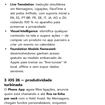
Live Translation
: tradução simultânea 
em Mensagens, Ligações, FaceTime e 
até pelos AirPods, com suporte inicial a 
EN, ES, PT-BR, FR, DE, IT, JA, KO e ZH, 
rodando 100 % no aparelho para 
preservar a privacidade.
Visual Intelligence
: identifica qualquer 
conteúdo na tela e sugere ações — de 
comprar um produto no app parceiro a 
criar um evento no calendário.
Foundation Models Framework
: 
desenvolvedores ganham acesso 
gratuito ao modelo embarcado da 
Apple para treinar ou “fine-tunear” IA 
local, offline e sem expor dados 
sensíveis.
3. iOS 26 — produtividade 
turbinada
O 
Phone App
 agora filtra ligações, anuncia 
quem está chamando e até 
fica na linha 
por você
 com o Hold Assist. No Mensagens, 
chegam fundos personalizáveis, enquetes 