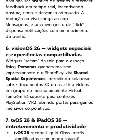
para analisar histórico de treinos e oferecer 
feedback em tempo real, incentivando 
postura, ritmo e descanso adequado. A 
tradução ao vivo chega ao app 
Mensagens, e um novo gesto de “flick” 
dispensa notificações com um movimento 
do punho.
6. visionOS 26 — widgets espaciais 
e experiências compartilhadas
Widgets “saltam” da tela para o espaço 
físico, 
Personas
 ganham realismo 
impressionante e o SharePlay vira 
Shared 
Spatial Experiences
, permitindo colaborar 
sobre documentos 3D ou assistir a vídeos 
em grupo no mesmo ambiente virtual. 
Também há suporte para controles 
PlayStation VR2, abrindo portas para games 
imersivos corporativos.
7. tvOS 26 & iPadOS 26 — 
entretenimento e produtividade
tvOS 26
 recebe Liquid Glass, perfis 
simplificados e um modo karaokê 