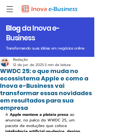
Blog
da Inova e-
Business
Transformando suas idéias em negócios online.
Redação
12 de jun. de 2025
3 min de leitura
WWDC 25: o que muda no
ecossistema Apple e como a
Inova e-Business vai
transformar essas novidades
em resultados para sua
empresa
A 
Apple manteve a plateia presa
 ao 
anunciar, no palco do WWDC 25, um 
pacote de evoluções que coloca 
inteligência artificial on-device, design 