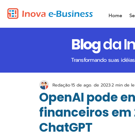
Home
Se
Blog
da I
Transformando suas idéias
Redação
15 de ago. de 2023
2 min de le
OpenAI pode en
financeiros em
ChatGPT