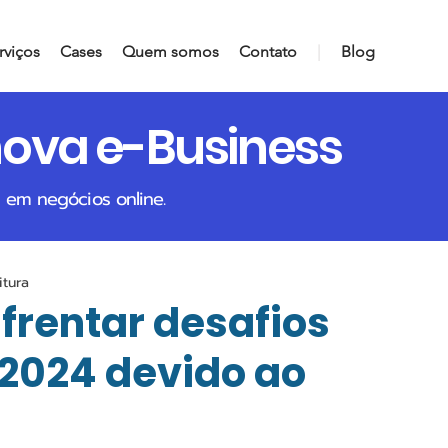
rviços
Cases
Quem somos
Contato
|
Blog
nova e-Business
 em negócios online.
itura
frentar desafios
 2024 devido ao