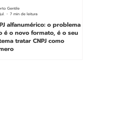
rto Gentile
ul.
7 min de leitura
PJ alfanumérico: o problema
o é o novo formato, é o seu
stema tratar CNPJ como
mero