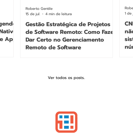
Robe
Roberto Gentile
1 de j
15 de jul.
4 min de leitura
egendo
CN
Gestão Estratégica de Projetos
Native
nã
de Software Remoto: Como Fazer
 e App
si
Dar Certo no Gerenciamento
nú
Remoto de Software
Ver todos os posts..