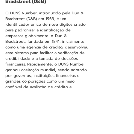
Bradstreet (D&B)
O DUNS Number, introduzido pela Dun & 
Bradstreet (D&B) em 1963, é um 
identificador único de nove dígitos criado 
para padronizar a identificação de 
empresas globalmente. A Dun & 
Bradstreet, fundada em 1841, inicialmente 
como uma agência de crédito, desenvolveu 
este sistema para facilitar a verificação de 
credibilidade e a tomada de decisões 
financeiras. Rapidamente, o DUNS Number 
ganhou aceitação mundial, sendo adotado 
por governos, instituições financeiras e 
grandes corporações como um meio 
confiável de avaliação de crédito e 
conformidade regulatória.
Com o crescimento da indústria de 
tecnologia e a digitalização dos dados, o 
DUNS Number tornou-se essencial para 
operações internacionais, especialmente 
para desenvolvedores de aplicativos que 
desejam distribuir produtos em plataformas 