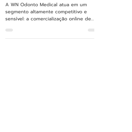
Case: E-Commerce WN
Odonto Medical em
Magento
A WN Odonto Medical atua em um
segmento altamente competitivo e
sensível: a comercialização online de
produtos odontológicos. Com o
crescimento do canal digital, surgiram
desafios claros relacionados à
experiência de compra, principalmente
em dispositivos móveis, além de
instabilidades pontuais em checkout,
meios de pagamento e comunicação
transacional com o cliente.