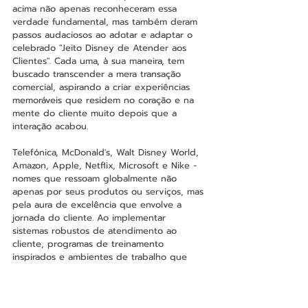
acima não apenas reconheceram essa 
verdade fundamental, mas também deram 
passos audaciosos ao adotar e adaptar o 
celebrado "Jeito Disney de Atender aos 
Clientes". Cada uma, à sua maneira, tem 
buscado transcender a mera transação 
comercial, aspirando a criar experiências 
memoráveis que residem no coração e na 
mente do cliente muito depois que a 
interação acabou.
Telefónica, McDonald's, Walt Disney World, 
Amazon, Apple, Netflix, Microsoft e Nike - 
nomes que ressoam globalmente não 
apenas por seus produtos ou serviços, mas 
pela aura de excelência que envolve a 
jornada do cliente. Ao implementar 
sistemas robustos de atendimento ao 
cliente, programas de treinamento 
inspirados e ambientes de trabalho que 
fomentam a inovação, essas corporações 
não estão apenas elevando seus próprios 
padrões, mas estão redefinindo o que 