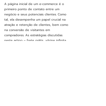
A página inicial de um e-commerce é o 
primeiro ponto de contato entre um 
negócio e seus potenciais clientes. Como 
tal, ela desempenha um papel crucial na 
atração e retenção de clientes, bem como 
na conversão de visitantes em 
compradores. As estratégias discutidas 
neste artigo – frete grátis, vitrine infinita, 
banner principal, busca interna eficaz, 
recomendações personalizadas, avaliações 
de clientes visíveis, transparência na 
política de devolução e design responsivo 
– são todas cruciais para criar uma 
experiência de usuário otimizada e, por 
fim, aumentar a conversão e as vendas.
Referências
Internet Retailer (2020). Brazil E-
commerce Report 2020.