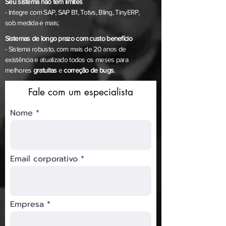
Seu sistema não tem limites
- Integre com SAP, SAP B1, Totvs, Bling, TinyERP,
sob medida e mais;
Sistemas de longo prazo com custo benefício
- Sistema robusto, com mais de 20 anos de
existência e atualizado todos os meses para
melhores
gratuitas
e
correção de bugs
.
Fale com um especialista
Nome
Email corporativo
Empresa