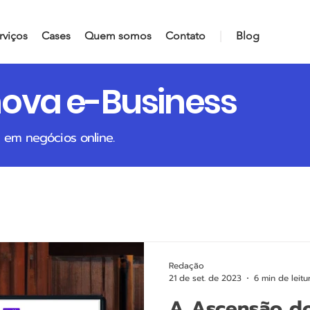
rviços
Cases
Quem somos
Contato
|
Blog
nova e-Business
 em negócios online.
Redação
21 de set. de 2023
6 min de leitu
A Ascensão do