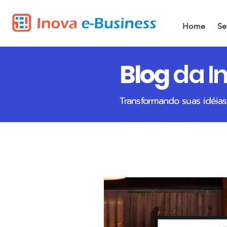
Home
Se
Blog
da I
Transformando suas idéias