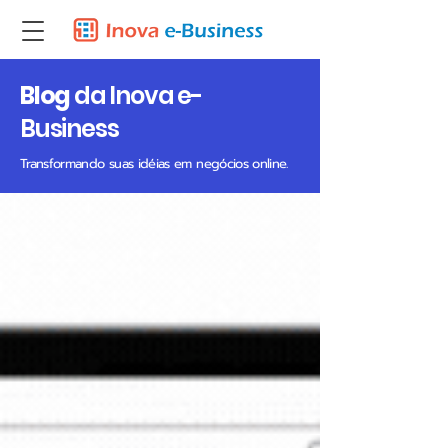
Blog
da Inova e-
Business
Transformando suas idéias em negócios online.