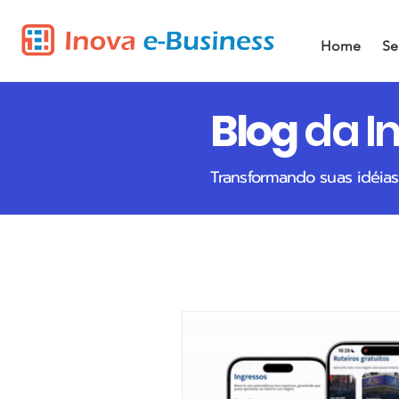
Home
Se
Blog
da I
Transformando suas idéias