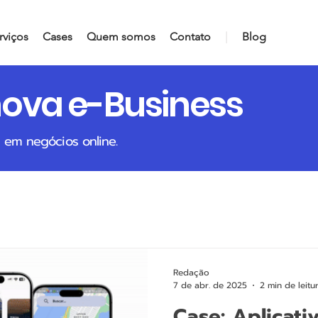
rviços
Cases
Quem somos
Contato
|
Blog
nova e-Business
 em negócios online.
Redação
7 de abr. de 2025
2 min de leitu
Case: Aplicati