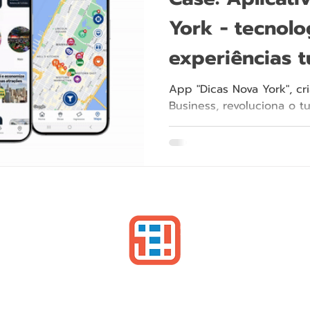
York - tecnolog
experiências t
App "Dicas Nova York", cr
Business, revoluciona o 
recomendações personali
de chips.