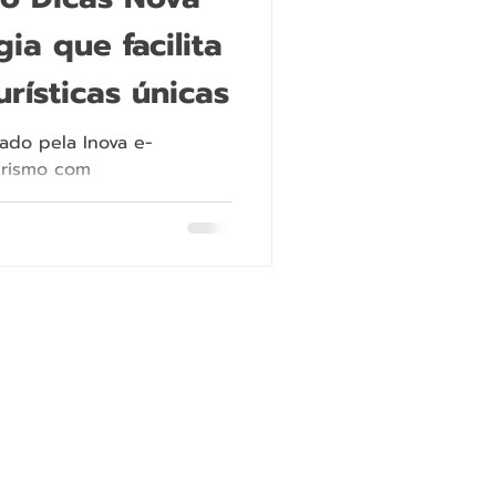
ia que facilita
urísticas únicas
iado pela Inova e-
turismo com
zadas e compra prática