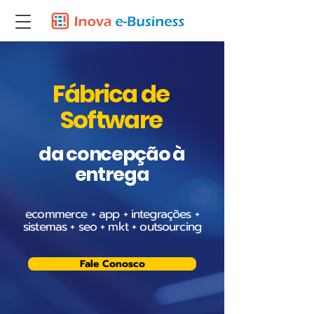
Fábrica de
Software
da concepção à
entrega
ecommerce + app + integrações +
sistemas + seo + mkt + outsourcing
Fale Conosco