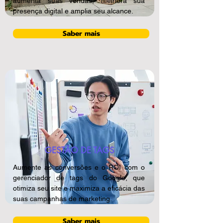
aumenta suas vendas, melhora sua
presença digital e amplia seu alcance.
Saber mais
GESTÃO DE TAGS
Aumente as conversões e o ROI com o
gerenciador de tags do Google, que
otimiza seu site e maximiza a eficácia das
suas campanhas de marketing.
Saber mais