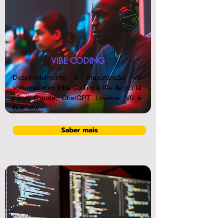
VIBE CODING
Desenvolvimento e manutenção de
sistemas com Vibe Coding e IAs de ponta
como Claude, ChatGPT, Lovable, V0 e
Bolt.new.
Saber mais